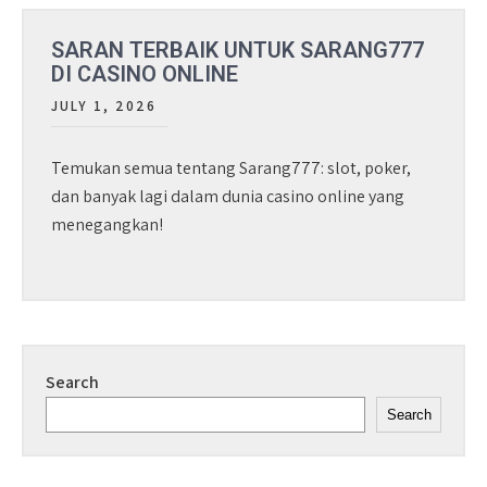
SARAN TERBAIK UNTUK SARANG777
DI CASINO ONLINE
JULY 1, 2026
Temukan semua tentang Sarang777: slot, poker,
dan banyak lagi dalam dunia casino online yang
menegangkan!
Search
Search