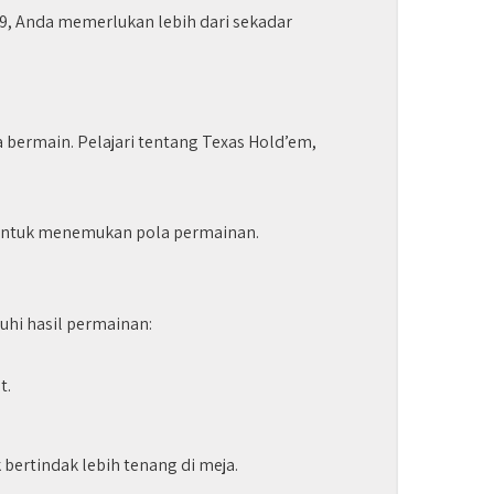
, Anda memerlukan lebih dari sekadar
 bermain. Pelajari tentang Texas Hold’em,
a untuk menemukan pola permainan.
hi hasil permainan:
t.
bertindak lebih tenang di meja.