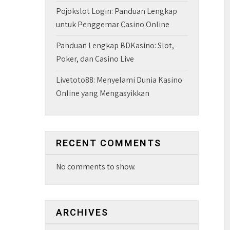
Pojokslot Login: Panduan Lengkap
untuk Penggemar Casino Online
Panduan Lengkap BDKasino: Slot,
Poker, dan Casino Live
Livetoto88: Menyelami Dunia Kasino
Online yang Mengasyikkan
RECENT COMMENTS
No comments to show.
ARCHIVES