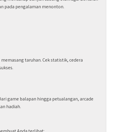
aan pada pengalaman menonton.
 memasang taruhan. Cek statistik, cedera
sukses.
Dari game balapan hingga petualangan, arcade
an hadiah.
embuat Anda terlibat: